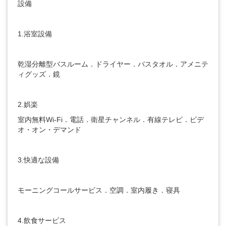
設備
1.
浴室設備
乾湿分離型バスルーム
．
ドライヤー
．
バスタオル
．
アメニテ
ィグッズ
．
鏡
2.
娯楽
室内無料
Wi-Fi．
電話
．
衛星チャンネル
．
有線テレビ
．
ビデ
オ・オン・デマンド
3.
快適な設備
モーニングコールサービス
．
空調
．
室内履き
．
寝具
4
.
飲食サービス