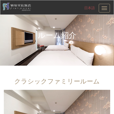
日本語
切
換
導
航
ルーム紹介
クラシックファミリールーム