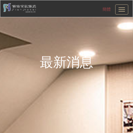
簡體
切
換
導
航
最新消息